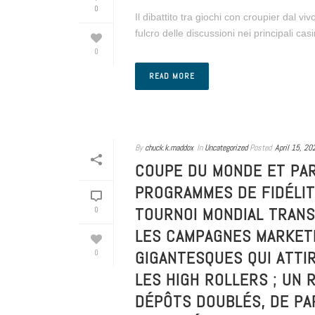
0
Il dibattito tra giochi con croupier dal 
fulcro delle discussioni nei principali casi
0
READ MORE
By
chuck.k.maddox
In
Uncategorized
Posted
April 15, 20
COUPE DU MONDE ET PARI
PROGRAMMES DE FIDÉLIT
TOURNOI MONDIAL TRANS
0
LES CAMPAGNES MARKETI
GIGANTESQUES QUI ATTIR
0
LES HIGH ROLLERS ; UN
DÉPÔTS DOUBLÉS, DE PA