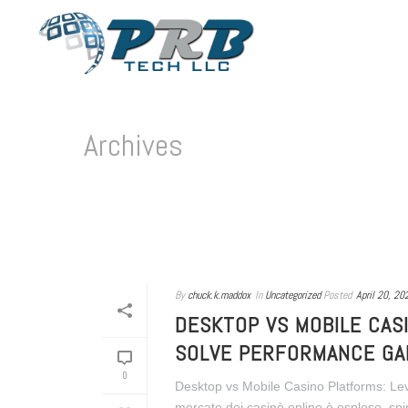
Archives
Monthly Archive for: "April, 2026"
By
chuck.k.maddox
In
Uncategorized
Posted
April 20, 20
DESKTOP VS MOBILE CAS
SOLVE PERFORMANCE GA
0
Desktop vs Mobile Casino Platforms: Lev
mercato dei casinò online è esploso, spi