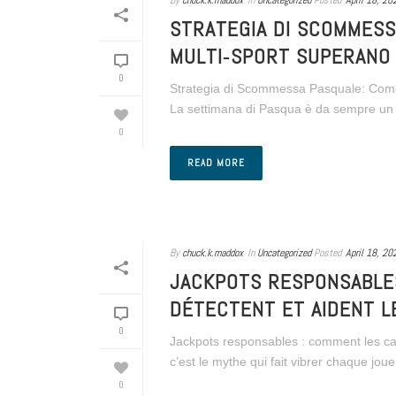
By
chuck.k.maddox
In
Uncategorized
Posted
April 18, 20
STRATEGIA DI SCOMMESS
MULTI‑SPORT SUPERANO I
0
Strategia di Scommessa Pasquale: Come l
La settimana di Pasqua è da sempre un m
0
READ MORE
By
chuck.k.maddox
In
Uncategorized
Posted
April 18, 20
JACKPOTS RESPONSABLE
DÉTECTENT ET AIDENT L
0
Jackpots responsables : comment les casi
c’est le mythe qui fait vibrer chaque joueu
0