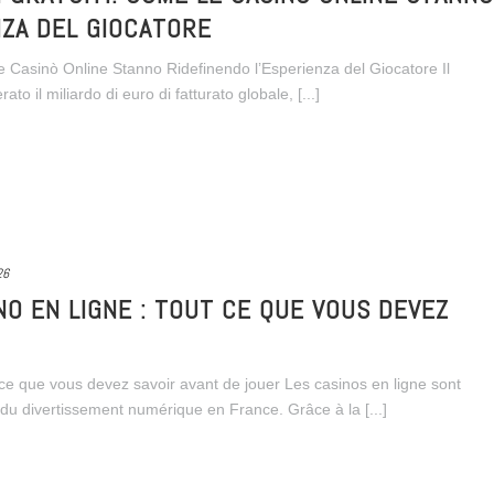
NZA DEL GIOCATORE
le Casinò Online Stanno Ridefinendo l’Esperienza del Giocatore Il
o il miliardo di euro di fatturato globale, [...]
26
O EN LIGNE : TOUT CE QUE VOUS DEVEZ
 ce que vous devez savoir avant de jouer Les casinos en ligne sont
 divertissement numérique en France. Grâce à la [...]