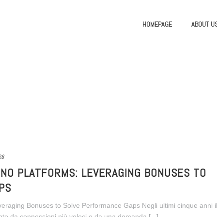
HOMEPAGE
ABOUT U
26
INO PLATFORMS: LEVERAGING BONUSES TO
PS
eraging Bonuses to Solve Performance Gaps Negli ultimi cinque anni i
nto da connessioni più veloci e da una domanda [...]