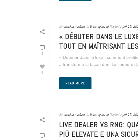
By
chuck.k.maddox
In
Uncategorized
Posted
April 15, 20
« DÉBUTER DANS LE LUXE
TOUT EN MAÎTRISANT LES
0
« Débuter dans le luxe : comment profiter
a transformé la façon dont les joueurs dé
0
READ MORE
By
chuck.k.maddox
In
Uncategorized
Posted
April 15, 20
LIVE DEALER VS RNG: QU
PIÙ ELEVATE E UNA SICU