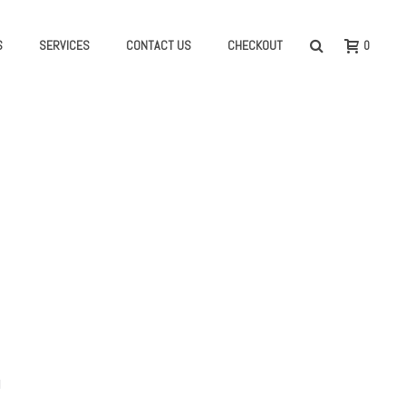
S
SERVICES
CONTACT US
CHECKOUT
0
HOME
/
2026
/ APRIL (PAGE 4)
l