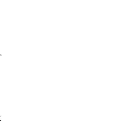
E
no
E