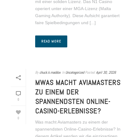
mit einer soliden Lizenz. Das N1 Casino
operiert unter einer MGA‑Lizenz (Malta
Gaming Authority). Diese Aufsicht garantiert
faire Spielbedingungen und [...]
READ MORE
By
chuck.k.maddox
In
Uncategorized
Posted
April 30, 2026
MWAS MACHT AVIAMASTERS
ZU EINEM DER
SPANNENDSTEN ONLINE-
0
CASINO-ERLEBNISSE?
0
Was macht Aviamasters zu einem der
spannendsten Online-Casino-Erlebnisse? In
diesem Artikel werden wir die einzigartigen