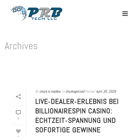
Archives
Monthly Archive for: "April, 2026"
HOME
/
2026
/ APRIL
By
chuck.k.maddox
In
Uncategorized
Posted
April 30, 2026
LIVE‑DEALER‑ERLEBNIS BEI
BILLIONAIRESPIN CASINO:
ECHTZEIT‑SPANNUNG UND
0
SOFORTIGE GEWINNE
0