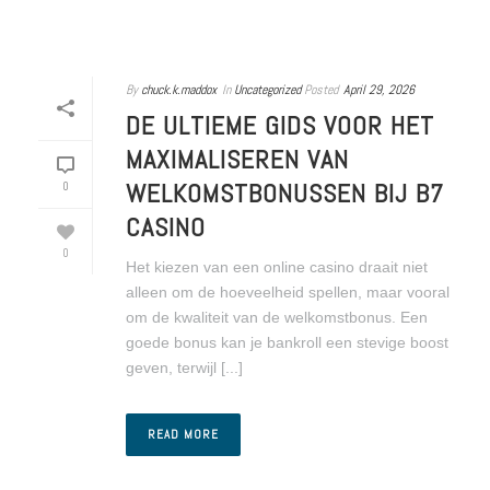
By
chuck.k.maddox
In
Uncategorized
Posted
April 29, 2026
DE ULTIEME GIDS VOOR HET
MAXIMALISEREN VAN
WELKOMSTBONUSSEN BIJ B7
0
CASINO
0
Het kiezen van een online casino draait niet
alleen om de hoeveelheid spellen, maar vooral
om de kwaliteit van de welkomstbonus. Een
goede bonus kan je bankroll een stevige boost
geven, terwijl [...]
READ MORE