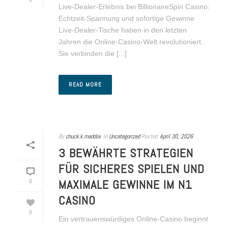
Live‑Dealer‑Erlebnis bei BillionaireSpin Casino:
Echtzeit‑Spannung und sofortige Gewinne
Live‑Dealer‑Tische haben in den letzten
Jahren die Online‑Casino‑Welt revolutioniert.
Sie verbinden die [...]
READ MORE
By
chuck.k.maddox
In
Uncategorized
Posted
April 30, 2026
3 BEWÄHRTE STRATEGIEN
FÜR SICHERES SPIELEN UND
MAXIMALE GEWINNE IM N1
0
CASINO
0
Ein vertrauenswürdiges Online‑Casino beginnt