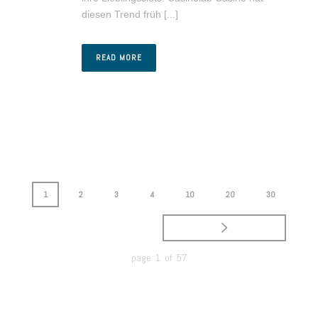
diesen Trend früh [...]
READ MORE
1
2
3
4
10
20
30
page 1 of 57