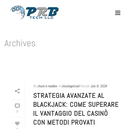
Archives
Yearly Archive for: "2026"
HOME
/ 2026
By
chuck.k.maddox
In
Uncategorized
Posted
July 8, 2026
STRATEGIA AVANZATE AL
BLACKJACK: COME SUPERARE
IL VANTAGGIO DEL CASINÒ
0
CON METODI PROVATI
0